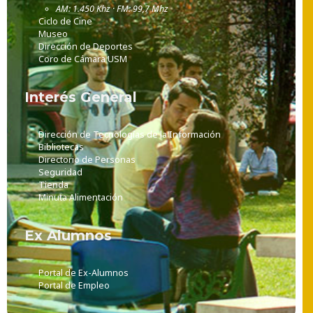
AM: 1.450 Khz · FM: 99,7 Mhz
Ciclo de Cine
Museo
Dirección de Deportes
Coro de Cámara USM
Interés General
Dirección de Tecnologías de la Información
Bibliotecas
Directorio de Personas
Seguridad
Tienda
Minuta Alimentación
Ex Alumnos
Portal de Ex-Alumnos
Portal de Empleo