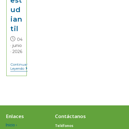
est
ud
ian
til
04
· junio
· 2026
Continuar
Leyendo
Enlaces
Contáctanos
Inicio ›
Teléfonos