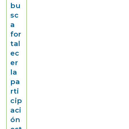
bu
sc
a
for
tal
ec
er
la
pa
rti
cip
aci
ón