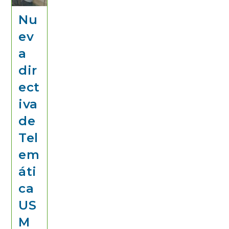
Nu
ev
a
dir
ect
iva
de
Tel
em
áti
ca
US
M