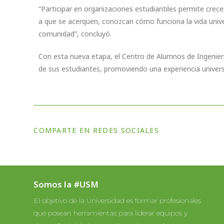
“Participar en organizaciones estudiantiles permite crec
a que se acerquen, conozcan cómo funciona la vida univer
comunidad”, concluyó.
Con esta nueva etapa, el Centro de Alumnos de Ingeniería 
de sus estudiantes, promoviendo una experiencia univers
COMPARTE EN REDES SOCIALES
Somos la #USM
El objetivo de la Universidad es formar profesionales
que posean herramientas para liderar equipos y