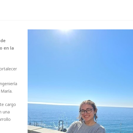
 de
o en la
ortalecer
ngeniería
 María.
ste cargo
n una
rrollo