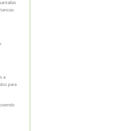
pantallas
stancias
o.
s a
ndos para
moviendo