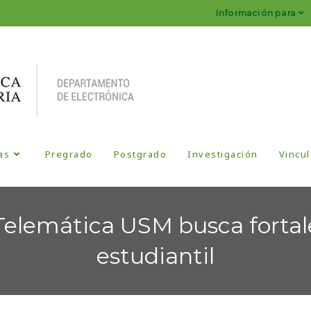
Información para
as
Pregrado
Postgrado
Investigación
Vincul
Telemática USM busca fortale
estudiantil