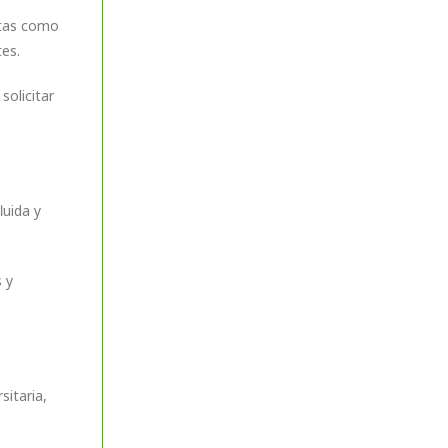
entas como
es.
solicitar
luida y
 y
sitaria,