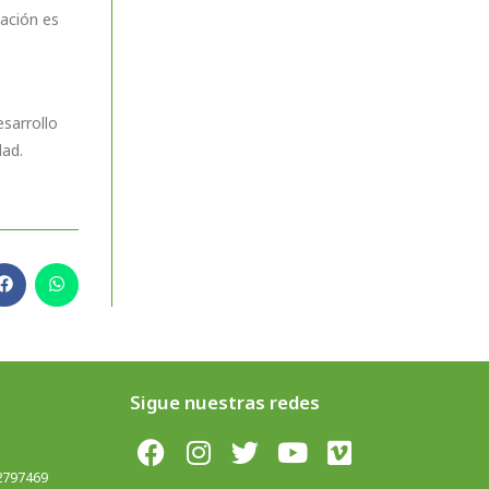
tación es
esarrollo
dad.
Sigue nuestras redes
 2797469