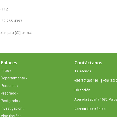
-112
 32 265 4393
olas.jara [@] usm.cl
Enlaces
Contáctanos
Inicio ›
Teléfonos
Departamento ›
+56 (32) 2654191 | +56 (32)
Personas ›
Dirección
Pregrado ›
Avenida España 1680, Valpar
Postgrado ›
Investigación ›
Correo Electrónico
Vinculación ›