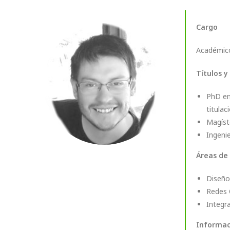
Cargo
Académic
Títulos y
PhD en
titulac
Magíste
Ingenie
Áreas de
Diseño
Redes 
Integr
Informac