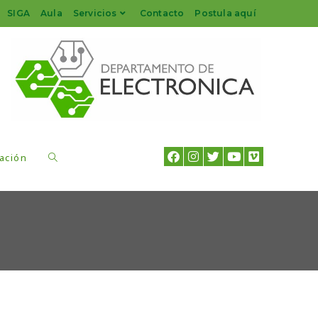
SIGA
Aula
Servicios
Contacto
Postula aquí
ación