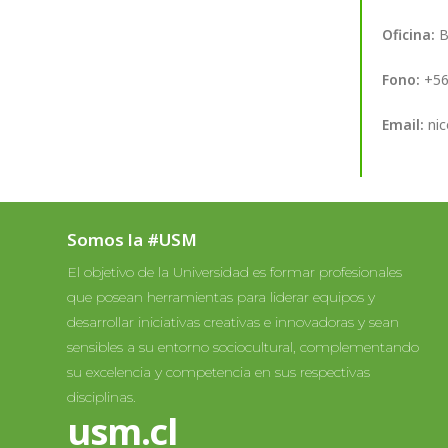
Oficina:
B
Fono:
+56
Email:
nic
Somos la #USM
El objetivo de la Universidad es formar profesionales
que posean herramientas para liderar equipos y
desarrollar iniciativas creativas e innovadoras y sean
sensibles a su entorno sociocultural, complementando
su excelencia y competencia en sus respectivas
disciplinas.
usm.cl