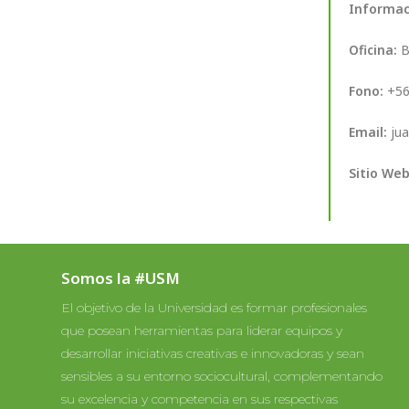
Informac
Oficina:
B
Fono:
+56
Email:
jua
Sitio Web
Somos la #USM
El objetivo de la Universidad es formar profesionales
que posean herramientas para liderar equipos y
desarrollar iniciativas creativas e innovadoras y sean
sensibles a su entorno sociocultural, complementando
su excelencia y competencia en sus respectivas