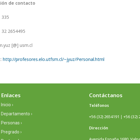
ión de contacto
 335
 32 2654495
n.yuz [@] usm.cl
:
http://profesores.elo.utfsm.cl/~jyuz/Personal.html
Enlaces
Contáctanos
Inicio ›
Teléfonos
Departamento ›
+56 (32) 2654191 | +56 (32)
Personas ›
Dirección
Pregrado ›
Avenida España 1680, Valpar