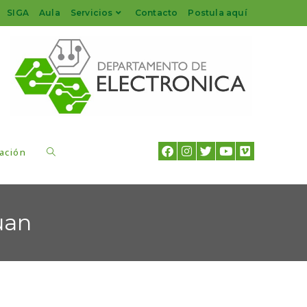
SIGA
Aula
Servicios
Contacto
Postula aquí
ación
uan