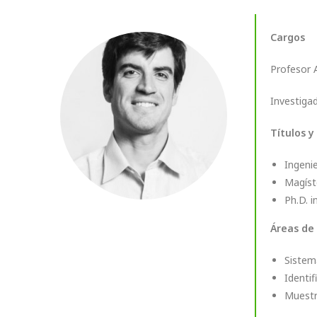
Cargos
Profesor 
Investigad
Títulos y
Ingenie
Magíste
Ph.D. i
Áreas de
Sistem
Identi
Muestr