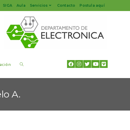
SIGA
Aula
Servicios
Contacto
Postula aquí
ación
lo A.