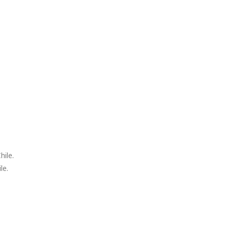
hile.
le.