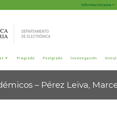
Información para
as
Pregrado
Postgrado
Investigación
Vincul
émicos – Pérez Leiva, Marce