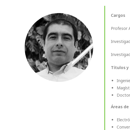
Cargos
Profesor A
Investigad
Investiga
Títulos y
Ingenie
Magíste
Doctor 
Áreas de
Electró
Convert