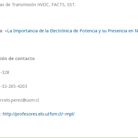
as de Transmisión HVDC, FACTS, SST.
a:
«
La Importancia de la Electrónica de Potencia y su Presencia en 
ión de contacto
-328
-32-265-4203
celo.perez@usm.cl
:
http://profesores.elo.utfsm.cl/~mpl/