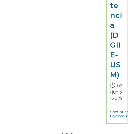
te
nci
a
(D
GII
E-
US
M)
02
· junio
· 2025
Continuar
Leyendo