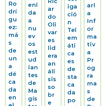
Ric
Ro
eni
arl
iga
ar
drí
da
a
ció
do
gu
a
Inf
n
Oli
ez:
nu
or
Tel
var
má
ev
ma
em
es
s
os
tiv
áti
lid
de
est
a
ca
era
un
ud
Pr
es
an
a
ian
og
de
áli
dé
tes
ra
sta
sis
ca
de
ma
ca
so
da
Ma
s
da
br
en
gís
de
po
e
el