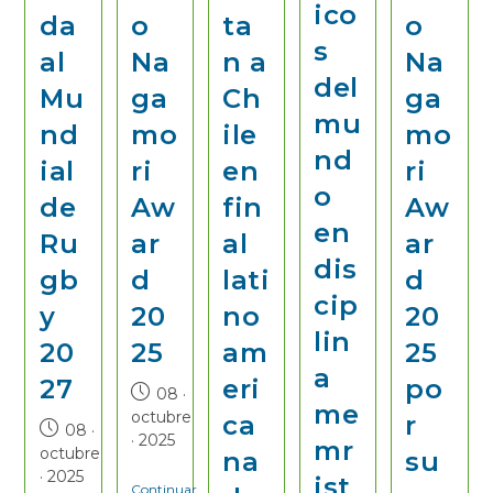
ico
da
o
ta
o
s
al
Na
n a
Na
del
Mu
ga
Ch
ga
mu
nd
mo
ile
mo
nd
ial
ri
en
ri
o
de
Aw
fin
Aw
en
Ru
ar
al
ar
dis
gb
d
lati
d
cip
y
20
no
20
lin
20
25
am
25
a
27
eri
po
08 ·
me
octubre
ca
r
08 ·
· 2025
mr
octubre
na
su
· 2025
ist
Continuar