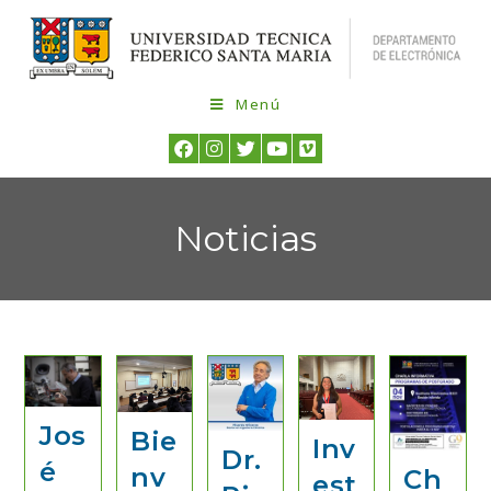
Menú
Noticias
Jos
Bie
Inv
Dr.
é
nv
Ch
est