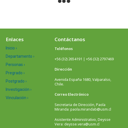
Enlaces
Contáctanos
Inicio ›
Teléfonos
Departamento ›
+56 (32) 2654191 | +56 (32) 2797469
Personas ›
Dirección
Pregrado ›
Avenida España 1680, Valparaíso,
Postgrado ›
Chile.
Investigación ›
Correo Electrónico
Vinculación ›
Secretaria de Dirección, Paola
Miranda: paola.mirandab@usm.cl
Asistente Administrativo, Deysse
Vera: deysse.vera@usm.cl