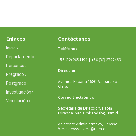
Enlaces
Contáctanos
Inicio ›
Teléfonos
Departamento ›
+56 (32) 2654191 | +56 (32) 2797469
Personas ›
Dirección
Pregrado ›
Avenida España 1680, Valparaíso,
Postgrado ›
Chile.
Investigación ›
Correo Electrónico
Vinculación ›
Secretaria de Dirección, Paola
Miranda: paola.mirandab@usm.cl
Asistente Administrativo, Deysse
Vera: deysse.vera@usm.cl