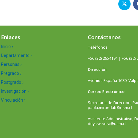
Enlaces
Contáctanos
Inicio ›
Teléfonos
Departamento ›
+56 (32) 2654191 | +56 (32)
Personas ›
Dirección
Pregrado ›
Avenida España 1680, Valpar
Postgrado ›
Investigación ›
Correo Electrónico
Vinculación ›
Secretaria de Dirección, Pa
paola.mirandab@usm.cl
Asistente Administrativo, 
deysse.vera@usm.cl