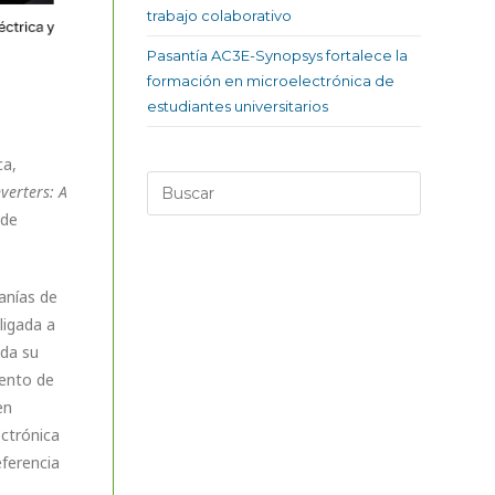
trabajo colaborativo
Pasantía AC3E-Synopsys fortalece la
formación en microelectrónica de
estudiantes universitarios
ca,
nverters: A
 de
anías de
ligada a
oda su
mento de
en
ectrónica
eferencia