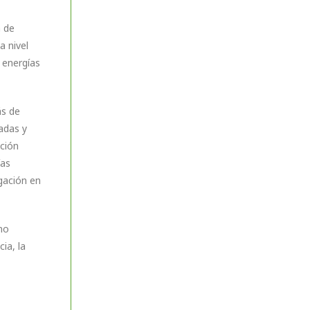
a de
a nivel
y energías
ás de
cadas y
ición
ías
igación en
no
ia, la