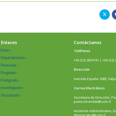
Enlaces
Contáctanos
Inicio ›
Teléfonos
Departamento ›
+56 (32) 2654191 | +56 (32)
Personas ›
Dirección
Pregrado ›
Avenida España 1680, Valpar
Postgrado ›
Investigación ›
Correo Electrónico
Vinculación ›
Secretaria de Dirección, Pa
paola.mirandab@usm.cl
Asistente Administrativo, 
deysse.vera@usm.cl