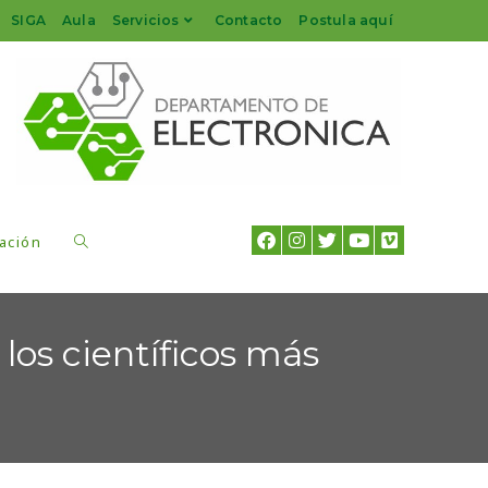
SIGA
Aula
Servicios
Contacto
Postula aquí
ación
los científicos más