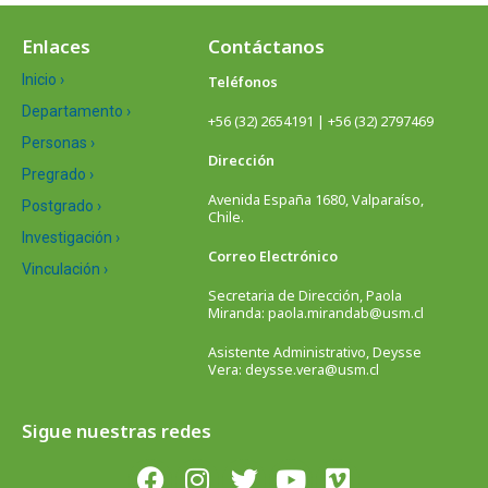
Enlaces
Contáctanos
Inicio ›
Teléfonos
Departamento ›
+56 (32) 2654191 | +56 (32) 2797469
Personas ›
Dirección
Pregrado ›
Avenida España 1680, Valparaíso,
Postgrado ›
Chile.
Investigación ›
Correo Electrónico
Vinculación ›
Secretaria de Dirección, Paola
Miranda: paola.mirandab@usm.cl
Asistente Administrativo, Deysse
Vera: deysse.vera@usm.cl
Sigue nuestras redes