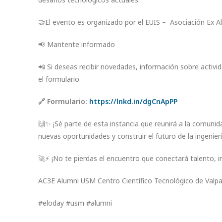
🤝El evento es organizado por el EUIS – Asociación Ex
📢 Mantente informado
📲 Si deseas recibir novedades, información sobre activ
el formulario.
🔗 Formulario:
https://lnkd.in/dgCnApPP
🙌✨ ¡Sé parte de esta instancia que reunirá a la comunida
nuevas oportunidades y construir el futuro de la ingenierí
🚀⚡ ¡No te pierdas el encuentro que conectará talento,
AC3E Alumni USM Centro Científico Tecnológico de Valpa
#eloday #usm #alumni