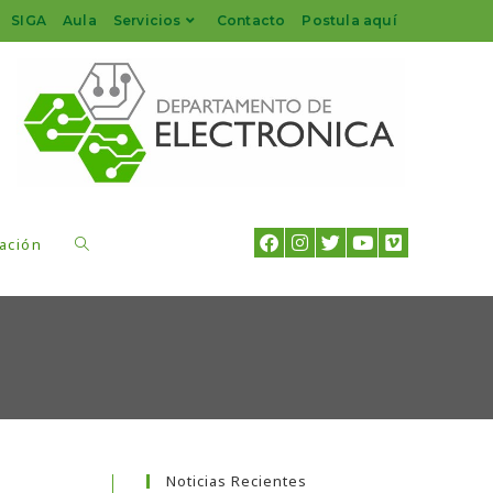
SIGA
Aula
Servicios
Contacto
Postula aquí
ación
Noticias Recientes