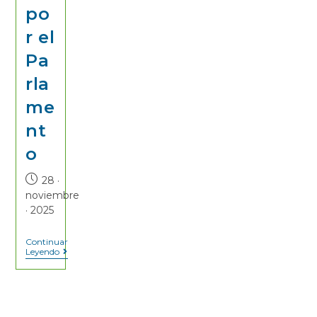
po
r el
Pa
rla
me
nt
o
28 ·
noviembre
· 2025
Continuar
Leyendo