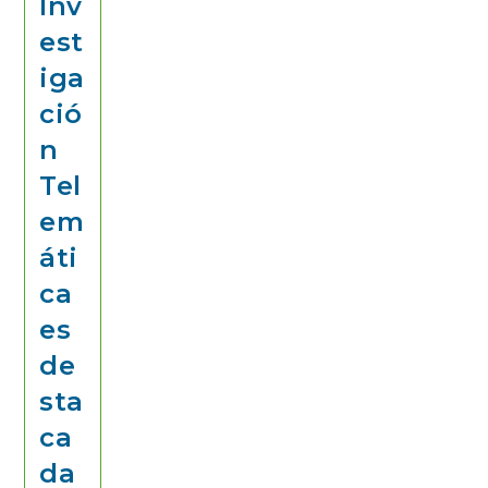
Inv
est
iga
ció
n
Tel
em
áti
ca
es
de
sta
ca
da