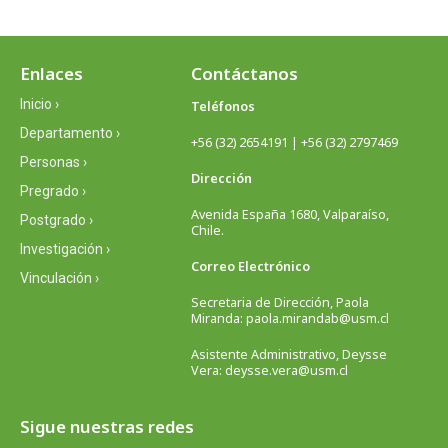
Enlaces
Contáctanos
Inicio ›
Teléfonos
Departamento ›
+56 (32) 2654191 | +56 (32) 2797469
Personas ›
Dirección
Pregrado ›
Avenida España 1680, Valparaíso,
Postgrado ›
Chile.
Investigación ›
Correo Electrónico
Vinculación ›
Secretaria de Dirección, Paola
Miranda: paola.mirandab@usm.cl
Asistente Administrativo, Deysse
Vera: deysse.vera@usm.cl
Sigue nuestras redes