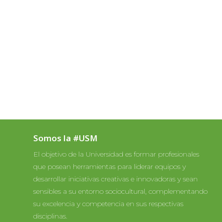
Somos la #USM
El objetivo de la Universidad es formar profesionales
que posean herramientas para liderar equipos y
desarrollar iniciativas creativas e innovadoras y sean
sensibles a su entorno sociocultural, complementando
su excelencia y competencia en sus respectivas
disciplinas.