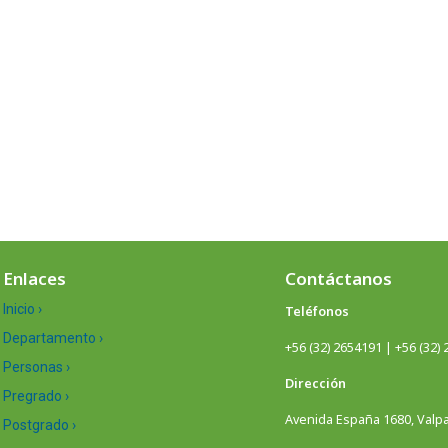
Enlaces
Contáctanos
Inicio ›
Teléfonos
Departamento ›
+56 (32) 2654191 | +56 (32)
Personas ›
Dirección
Pregrado ›
Avenida España 1680, Valpar
Postgrado ›