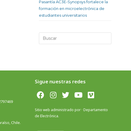
Pasantía AC3E-Synopsys fortalece la
formación en microelectrónica de
estudiantes universitarios
Sigue nuestras redes
 2797469
Sitio web administrado por · Departamento
de Electrónica.
aíso, Chile.