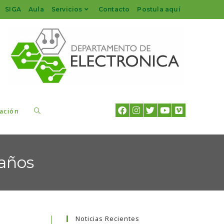
SIGA
Aula
Servicios
Contacto
Postula aquí
ación
 años
Noticias Recientes