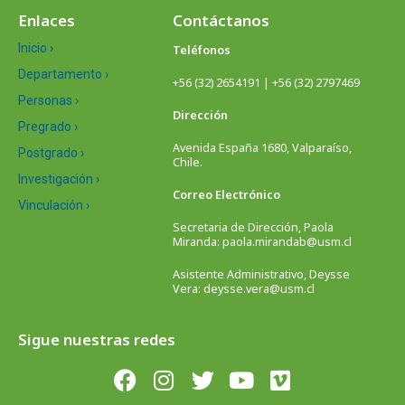
Enlaces
Contáctanos
Inicio ›
Teléfonos
Departamento ›
+56 (32) 2654191 | +56 (32) 2797469
Personas ›
Dirección
Pregrado ›
Avenida España 1680, Valparaíso,
Postgrado ›
Chile.
Investigación ›
Correo Electrónico
Vinculación ›
Secretaria de Dirección, Paola
Miranda: paola.mirandab@usm.cl
Asistente Administrativo, Deysse
Vera: deysse.vera@usm.cl
Sigue nuestras redes